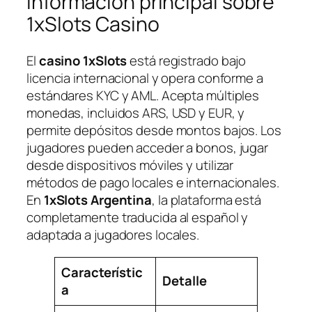
Información principal sobre
1xSlots Casino
El
casino 1xSlots
está registrado bajo
licencia internacional y opera conforme a
estándares KYC y AML. Acepta múltiples
monedas, incluidos ARS, USD y EUR, y
permite depósitos desde montos bajos. Los
jugadores pueden acceder a bonos, jugar
desde dispositivos móviles y utilizar
métodos de pago locales e internacionales.
En
1xSlots Argentina
, la plataforma está
completamente traducida al español y
adaptada a jugadores locales.
Característic
Detalle
a