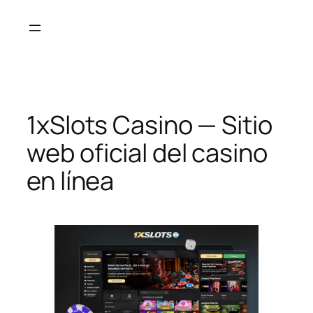
Skip
to
content
1xSlots Casino — Sitio
web oficial del casino
en línea