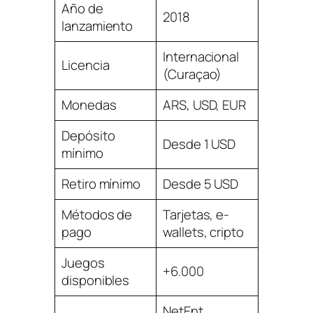
Año de
2018
lanzamiento
Internacional
Licencia
(Curaçao)
Monedas
ARS, USD, EUR
Depósito
Desde 1 USD
mínimo
Retiro mínimo
Desde 5 USD
Métodos de
Tarjetas, e-
pago
wallets, cripto
Juegos
+6.000
disponibles
NetEnt,