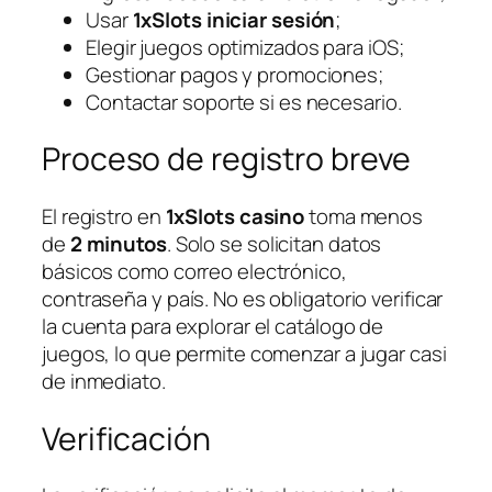
Usar
1xSlots iniciar sesión
;
Elegir juegos optimizados para iOS;
Gestionar pagos y promociones;
Contactar soporte si es necesario.
Proceso de registro breve
El registro en
1xSlots casino
toma menos
de
2 minutos
. Solo se solicitan datos
básicos como correo electrónico,
contraseña y país. No es obligatorio verificar
la cuenta para explorar el catálogo de
juegos, lo que permite comenzar a jugar casi
de inmediato.
Verificación