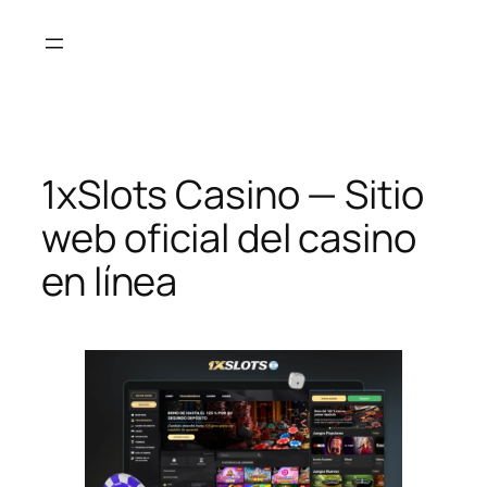
Skip
to
content
1xSlots Casino — Sitio
web oficial del casino
en línea