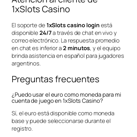
1xSlots Casino
El soporte de
1xSlots casino login
está
disponible
24/7
a través de chat en vivo y
correo electrónico. La respuesta promedio
en chat es inferior a
2 minutos
, y el equipo
brinda asistencia en español para jugadores
argentinos.
Preguntas frecuentes
¿Puedo usar el euro como moneda para mi
cuenta de juego en 1xSlots Casino?
Sí, el euro está disponible como moneda
base y puede seleccionarse durante el
registro.