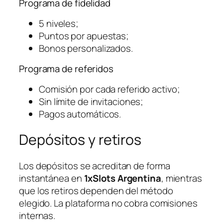
Programa de fidelidad
5 niveles;
Puntos por apuestas;
Bonos personalizados.
Programa de referidos
Comisión por cada referido activo;
Sin límite de invitaciones;
Pagos automáticos.
Depósitos y retiros
Los depósitos se acreditan de forma
instantánea en
1xSlots Argentina
, mientras
que los retiros dependen del método
elegido. La plataforma no cobra comisiones
internas.