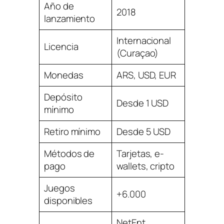
Año de
2018
lanzamiento
Internacional
Licencia
(Curaçao)
Monedas
ARS, USD, EUR
Depósito
Desde 1 USD
mínimo
Retiro mínimo
Desde 5 USD
Métodos de
Tarjetas, e-
pago
wallets, cripto
Juegos
+6.000
disponibles
NetEnt,