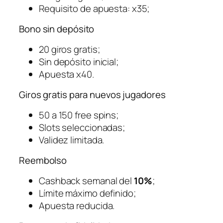
Requisito de apuesta: x35;
Bono sin depósito
20 giros gratis;
Sin depósito inicial;
Apuesta x40.
Giros gratis para nuevos jugadores
50 a 150 free spins;
Slots seleccionadas;
Validez limitada.
Reembolso
Cashback semanal del
10%
;
Límite máximo definido;
Apuesta reducida.