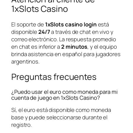
1xSlots Casino
El soporte de
1xSlots casino login
está
disponible
24/7
a través de chat en vivo y
correo electrónico. La respuesta promedio
en chat es inferior a
2 minutos
, y el equipo
brinda asistencia en español para jugadores
argentinos.
Preguntas frecuentes
¿Puedo usar el euro como moneda para mi
cuenta de juego en 1xSlots Casino?
Sí, el euro está disponible como moneda
base y puede seleccionarse durante el
registro.