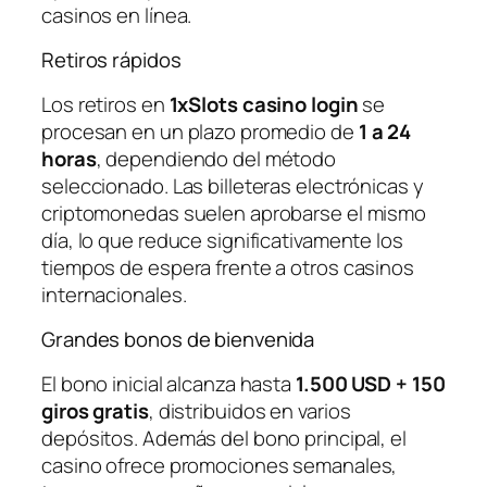
casinos en línea.
Retiros rápidos
Los retiros en
1xSlots casino login
se
procesan en un plazo promedio de
1 a 24
horas
, dependiendo del método
seleccionado. Las billeteras electrónicas y
criptomonedas suelen aprobarse el mismo
día, lo que reduce significativamente los
tiempos de espera frente a otros casinos
internacionales.
Grandes bonos de bienvenida
El bono inicial alcanza hasta
1.500 USD + 150
giros gratis
, distribuidos en varios
depósitos. Además del bono principal, el
casino ofrece promociones semanales,