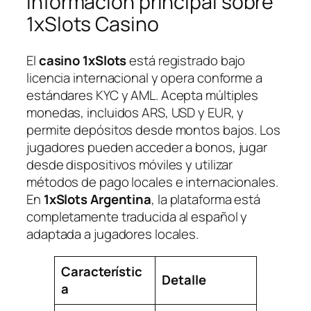
Información principal sobre
1xSlots Casino
El
casino 1xSlots
está registrado bajo
licencia internacional y opera conforme a
estándares KYC y AML. Acepta múltiples
monedas, incluidos ARS, USD y EUR, y
permite depósitos desde montos bajos. Los
jugadores pueden acceder a bonos, jugar
desde dispositivos móviles y utilizar
métodos de pago locales e internacionales.
En
1xSlots Argentina
, la plataforma está
completamente traducida al español y
adaptada a jugadores locales.
Característic
Detalle
a