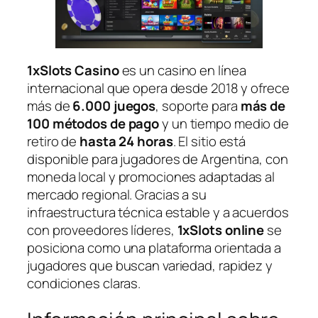
1xSlots Casino
es un casino en línea
internacional que opera desde 2018 y ofrece
más de
6.000 juegos
, soporte para
más de
100 métodos de pago
y un tiempo medio de
retiro de
hasta 24 horas
. El sitio está
disponible para jugadores de Argentina, con
moneda local y promociones adaptadas al
mercado regional. Gracias a su
infraestructura técnica estable y a acuerdos
con proveedores líderes,
1xSlots online
se
posiciona como una plataforma orientada a
jugadores que buscan variedad, rapidez y
condiciones claras.