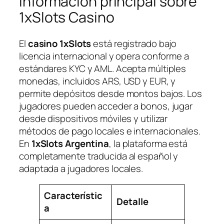
Información principal sobre
1xSlots Casino
El
casino 1xSlots
está registrado bajo
licencia internacional y opera conforme a
estándares KYC y AML. Acepta múltiples
monedas, incluidos ARS, USD y EUR, y
permite depósitos desde montos bajos. Los
jugadores pueden acceder a bonos, jugar
desde dispositivos móviles y utilizar
métodos de pago locales e internacionales.
En
1xSlots Argentina
, la plataforma está
completamente traducida al español y
adaptada a jugadores locales.
Característic
Detalle
a