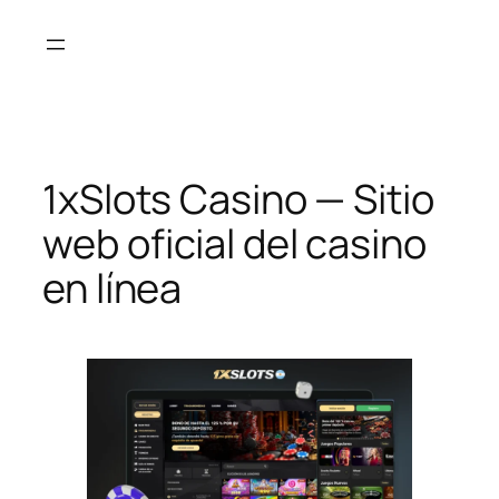
Skip
to
content
1xSlots Casino — Sitio
web oficial del casino
en línea