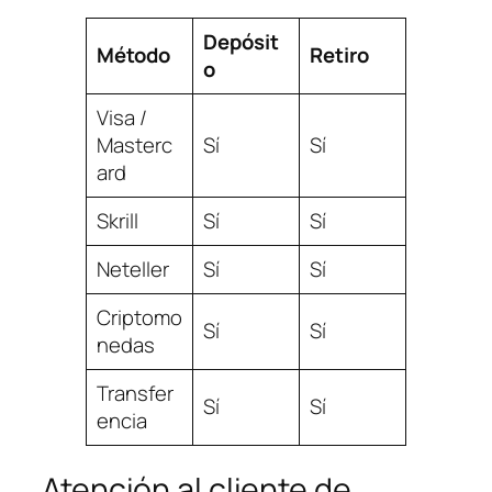
Depósit
Método
Retiro
o
Visa /
Masterc
Sí
Sí
ard
Skrill
Sí
Sí
Neteller
Sí
Sí
Criptomo
Sí
Sí
nedas
Transfer
Sí
Sí
encia
Atención al cliente de