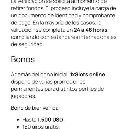
La verificación se solicita al momento de
retirar fondos. El proceso incluye la carga de
un documento de identidad y comprobante
de pago. En la mayoría de los casos, la
validación se completa en
24 a 48 horas
,
cumpliendo con estándares internacionales
de seguridad.
Bonos
Además del bono inicial,
1xSlots online
dispone de varias promociones
permanentes para distintos perfiles de
jugadores.
Bono de bienvenida
Hasta
1.500 USD
;
150 giros gratis;