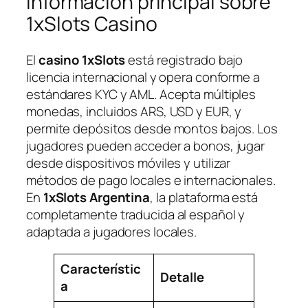
Información principal sobre
1xSlots Casino
El
casino 1xSlots
está registrado bajo
licencia internacional y opera conforme a
estándares KYC y AML. Acepta múltiples
monedas, incluidos ARS, USD y EUR, y
permite depósitos desde montos bajos. Los
jugadores pueden acceder a bonos, jugar
desde dispositivos móviles y utilizar
métodos de pago locales e internacionales.
En
1xSlots Argentina
, la plataforma está
completamente traducida al español y
adaptada a jugadores locales.
Característic
Detalle
a