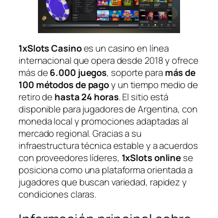
1xSlots Casino
es un casino en línea
internacional que opera desde 2018 y ofrece
más de
6.000 juegos
, soporte para
más de
100 métodos de pago
y un tiempo medio de
retiro de
hasta 24 horas
. El sitio está
disponible para jugadores de Argentina, con
moneda local y promociones adaptadas al
mercado regional. Gracias a su
infraestructura técnica estable y a acuerdos
con proveedores líderes,
1xSlots online
se
posiciona como una plataforma orientada a
jugadores que buscan variedad, rapidez y
condiciones claras.