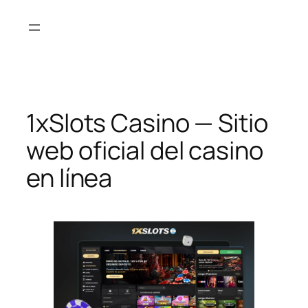
Skip
to
content
1xSlots Casino — Sitio
web oficial del casino
en línea