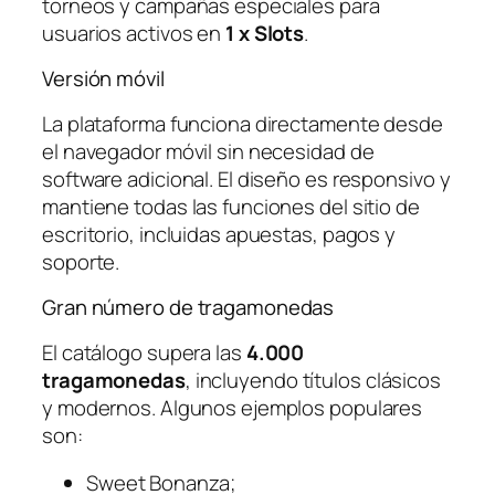
torneos y campañas especiales para
usuarios activos en
1 x Slots
.
Versión móvil
La plataforma funciona directamente desde
el navegador móvil sin necesidad de
software adicional. El diseño es responsivo y
mantiene todas las funciones del sitio de
escritorio, incluidas apuestas, pagos y
soporte.
Gran número de tragamonedas
El catálogo supera las
4.000
tragamonedas
, incluyendo títulos clásicos
y modernos. Algunos ejemplos populares
son:
Sweet Bonanza;