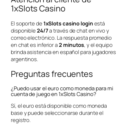
1xSlots Casino
El soporte de
1xSlots casino login
está
disponible
24/7
a través de chat en vivo y
correo electrónico. La respuesta promedio
en chat es inferior a
2 minutos
, y el equipo
brinda asistencia en español para jugadores
argentinos.
Preguntas frecuentes
¿Puedo usar el euro como moneda para mi
cuenta de juego en 1xSlots Casino?
Sí, el euro está disponible como moneda
base y puede seleccionarse durante el
registro.