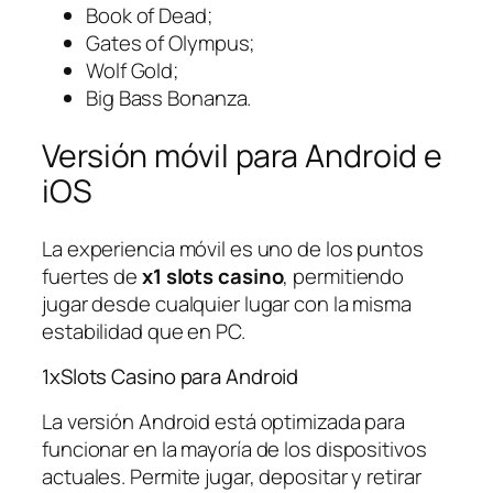
Book of Dead;
Gates of Olympus;
Wolf Gold;
Big Bass Bonanza.
Versión móvil para Android e
iOS
La experiencia móvil es uno de los puntos
fuertes de
x1 slots casino
, permitiendo
jugar desde cualquier lugar con la misma
estabilidad que en PC.
1xSlots Casino para Android
La versión Android está optimizada para
funcionar en la mayoría de los dispositivos
actuales. Permite jugar, depositar y retirar