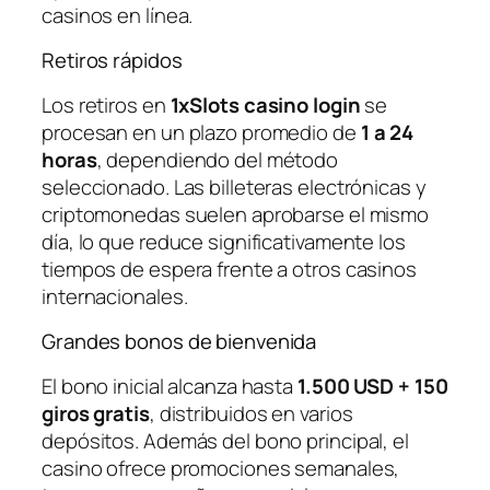
casinos en línea.
Retiros rápidos
Los retiros en
1xSlots casino login
se
procesan en un plazo promedio de
1 a 24
horas
, dependiendo del método
seleccionado. Las billeteras electrónicas y
criptomonedas suelen aprobarse el mismo
día, lo que reduce significativamente los
tiempos de espera frente a otros casinos
internacionales.
Grandes bonos de bienvenida
El bono inicial alcanza hasta
1.500 USD + 150
giros gratis
, distribuidos en varios
depósitos. Además del bono principal, el
casino ofrece promociones semanales,