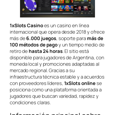
1xSlots Casino
es un casino en línea
internacional que opera desde 2018 y ofrece
más de
6.000 juegos
, soporte para
más de
100 métodos de pago
y un tiempo medio de
retiro de
hasta 24 horas
. El sitio está
disponible para jugadores de Argentina, con
moneda local y promociones adaptadas al
mercado regional. Gracias a su
infraestructura técnica estable y a acuerdos
con proveedores líderes,
1xSlots online
se
posiciona como una plataforma orientada a
jugadores que buscan variedad, rapidez y
condiciones claras.