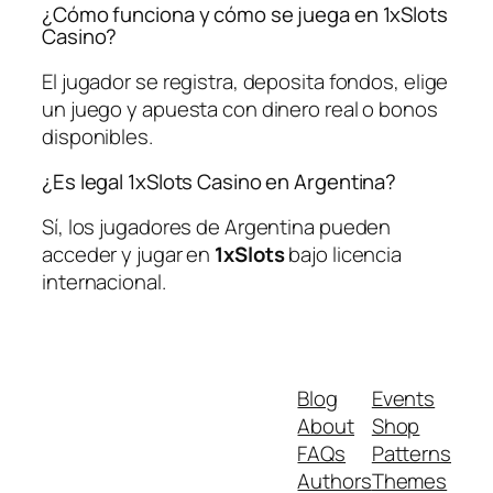
¿Cómo funciona y cómo se juega en 1xSlots
Casino?
El jugador se registra, deposita fondos, elige
un juego y apuesta con dinero real o bonos
disponibles.
¿Es legal 1xSlots Casino en Argentina?
Sí, los jugadores de Argentina pueden
acceder y jugar en
1xSlots
bajo licencia
internacional.
Blog
Events
About
Shop
FAQs
Patterns
Authors
Themes