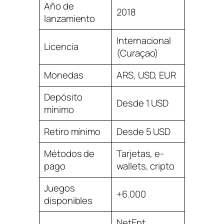
Año de
2018
lanzamiento
Internacional
Licencia
(Curaçao)
Monedas
ARS, USD, EUR
Depósito
Desde 1 USD
mínimo
Retiro mínimo
Desde 5 USD
Métodos de
Tarjetas, e-
pago
wallets, cripto
Juegos
+6.000
disponibles
NetEnt,