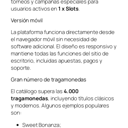
torneos y campañas especiales para
usuarios activos en
1 x Slots
.
Versión móvil
La plataforma funciona directamente desde
el navegador móvil sin necesidad de
software adicional. El diseño es responsivo y
mantiene todas las funciones del sitio de
escritorio, incluidas apuestas, pagos y
soporte.
Gran número de tragamonedas
El catálogo supera las
4.000
tragamonedas
, incluyendo títulos clásicos
y modernos. Algunos ejemplos populares
son:
Sweet Bonanza;