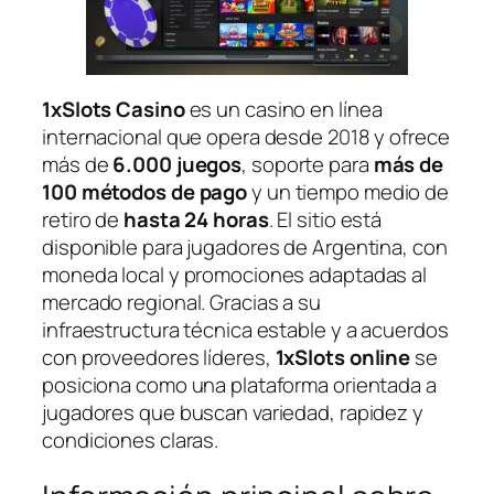
1xSlots Casino
es un casino en línea
internacional que opera desde 2018 y ofrece
más de
6.000 juegos
, soporte para
más de
100 métodos de pago
y un tiempo medio de
retiro de
hasta 24 horas
. El sitio está
disponible para jugadores de Argentina, con
moneda local y promociones adaptadas al
mercado regional. Gracias a su
infraestructura técnica estable y a acuerdos
con proveedores líderes,
1xSlots online
se
posiciona como una plataforma orientada a
jugadores que buscan variedad, rapidez y
condiciones claras.