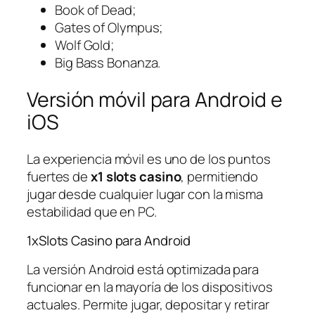
Book of Dead;
Gates of Olympus;
Wolf Gold;
Big Bass Bonanza.
Versión móvil para Android e
iOS
La experiencia móvil es uno de los puntos
fuertes de
x1 slots casino
, permitiendo
jugar desde cualquier lugar con la misma
estabilidad que en PC.
1xSlots Casino para Android
La versión Android está optimizada para
funcionar en la mayoría de los dispositivos
actuales. Permite jugar, depositar y retirar