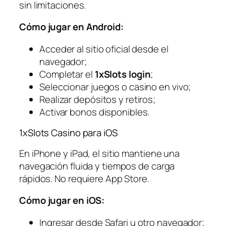
sin limitaciones.
Cómo jugar en Android:
Acceder al sitio oficial desde el
navegador;
Completar el
1xSlots login
;
Seleccionar juegos o casino en vivo;
Realizar depósitos y retiros;
Activar bonos disponibles.
1xSlots Casino para iOS
En iPhone y iPad, el sitio mantiene una
navegación fluida y tiempos de carga
rápidos. No requiere App Store.
Cómo jugar en iOS:
Ingresar desde Safari u otro navegador;