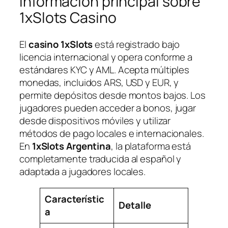
Información principal sobre
1xSlots Casino
El
casino 1xSlots
está registrado bajo
licencia internacional y opera conforme a
estándares KYC y AML. Acepta múltiples
monedas, incluidos ARS, USD y EUR, y
permite depósitos desde montos bajos. Los
jugadores pueden acceder a bonos, jugar
desde dispositivos móviles y utilizar
métodos de pago locales e internacionales.
En
1xSlots Argentina
, la plataforma está
completamente traducida al español y
adaptada a jugadores locales.
Característic
Detalle
a