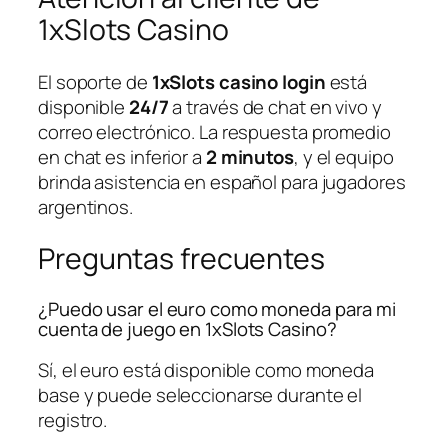
1xSlots Casino
El soporte de
1xSlots casino login
está
disponible
24/7
a través de chat en vivo y
correo electrónico. La respuesta promedio
en chat es inferior a
2 minutos
, y el equipo
brinda asistencia en español para jugadores
argentinos.
Preguntas frecuentes
¿Puedo usar el euro como moneda para mi
cuenta de juego en 1xSlots Casino?
Sí, el euro está disponible como moneda
base y puede seleccionarse durante el
registro.