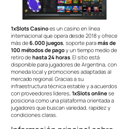
1xSlots Casino
es un casino en línea
internacional que opera desde 2018 y ofrece
más de
6.000 juegos
, soporte para
más de
100 métodos de pago
y un tiempo medio de
retiro de
hasta 24 horas
. El sitio está
disponible para jugadores de Argentina, con
moneda local y promociones adaptadas al
mercado regional. Gracias a su
infraestructura técnica estable y a acuerdos
con proveedores líderes,
1xSlots online
se
posiciona como una plataforma orientada a
jugadores que buscan variedad, rapidez y
condiciones claras.