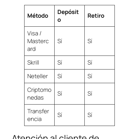
Depósit
Método
Retiro
o
Visa /
Masterc
Sí
Sí
ard
Skrill
Sí
Sí
Neteller
Sí
Sí
Criptomo
Sí
Sí
nedas
Transfer
Sí
Sí
encia
Atención al cliente de