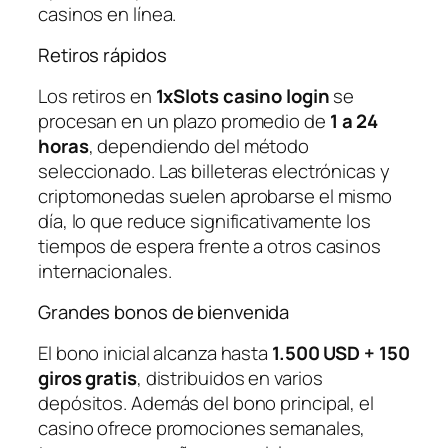
casinos en línea.
Retiros rápidos
Los retiros en
1xSlots casino login
se
procesan en un plazo promedio de
1 a 24
horas
, dependiendo del método
seleccionado. Las billeteras electrónicas y
criptomonedas suelen aprobarse el mismo
día, lo que reduce significativamente los
tiempos de espera frente a otros casinos
internacionales.
Grandes bonos de bienvenida
El bono inicial alcanza hasta
1.500 USD + 150
giros gratis
, distribuidos en varios
depósitos. Además del bono principal, el
casino ofrece promociones semanales,