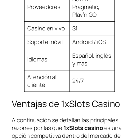
Proveedores
Pragmatic,
Play’n GO
Casino en vivo
Sí
Soporte móvil
Android / iOS
Español, inglés
Idiomas
y más
Atención al
24/7
cliente
Ventajas de 1xSlots Casino
A continuación se detallan las principales
razones por las que
1xSlots casino
es una
opción competitiva dentro del mercado de