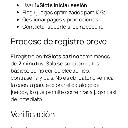
Usar
1xSlots iniciar sesión
;
Elegir juegos optimizados para iOS;
Gestionar pagos y promociones;
Contactar soporte si es necesario.
Proceso de registro breve
El registro en
1xSlots casino
toma menos
de
2 minutos
. Solo se solicitan datos
básicos como correo electrónico,
contraseña y país. No es obligatorio verificar
la cuenta para explorar el catálogo de
juegos, lo que permite comenzar a jugar casi
de inmediato.
Verificación