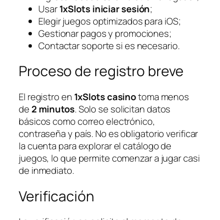
Usar
1xSlots iniciar sesión
;
Elegir juegos optimizados para iOS;
Gestionar pagos y promociones;
Contactar soporte si es necesario.
Proceso de registro breve
El registro en
1xSlots casino
toma menos
de
2 minutos
. Solo se solicitan datos
básicos como correo electrónico,
contraseña y país. No es obligatorio verificar
la cuenta para explorar el catálogo de
juegos, lo que permite comenzar a jugar casi
de inmediato.
Verificación