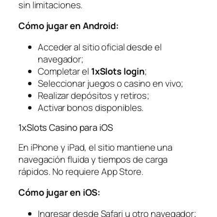
sin limitaciones.
Cómo jugar en Android:
Acceder al sitio oficial desde el
navegador;
Completar el
1xSlots login
;
Seleccionar juegos o casino en vivo;
Realizar depósitos y retiros;
Activar bonos disponibles.
1xSlots Casino para iOS
En iPhone y iPad, el sitio mantiene una
navegación fluida y tiempos de carga
rápidos. No requiere App Store.
Cómo jugar en iOS:
Ingresar desde Safari u otro navegador;