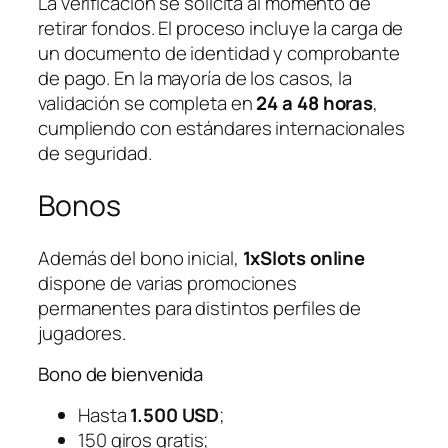
La verificación se solicita al momento de
retirar fondos. El proceso incluye la carga de
un documento de identidad y comprobante
de pago. En la mayoría de los casos, la
validación se completa en
24 a 48 horas
,
cumpliendo con estándares internacionales
de seguridad.
Bonos
Además del bono inicial,
1xSlots online
dispone de varias promociones
permanentes para distintos perfiles de
jugadores.
Bono de bienvenida
Hasta
1.500 USD
;
150 giros gratis;