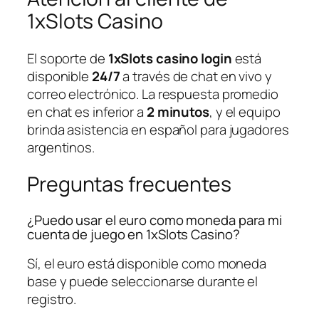
1xSlots Casino
El soporte de
1xSlots casino login
está
disponible
24/7
a través de chat en vivo y
correo electrónico. La respuesta promedio
en chat es inferior a
2 minutos
, y el equipo
brinda asistencia en español para jugadores
argentinos.
Preguntas frecuentes
¿Puedo usar el euro como moneda para mi
cuenta de juego en 1xSlots Casino?
Sí, el euro está disponible como moneda
base y puede seleccionarse durante el
registro.