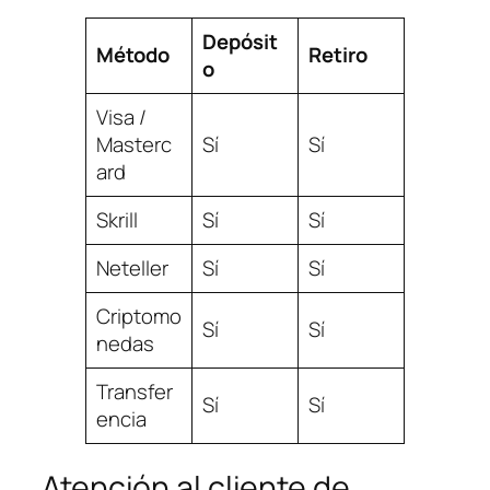
Depósit
Método
Retiro
o
Visa /
Masterc
Sí
Sí
ard
Skrill
Sí
Sí
Neteller
Sí
Sí
Criptomo
Sí
Sí
nedas
Transfer
Sí
Sí
encia
Atención al cliente de