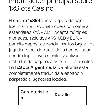
Información principal sobre
1xSlots Casino
El
casino 1xSlots
está registrado bajo
licencia internacional y opera conforme a
estándares KYC y AML. Acepta múltiples
monedas, incluidos ARS, USD y EUR, y
permite depósitos desde montos bajos. Los
jugadores pueden acceder a bonos, jugar
desde dispositivos móviles y utilizar
métodos de pago locales e internacionales.
En
1xSlots Argentina
, la plataforma está
completamente traducida al español y
adaptada a jugadores locales.
Característic
Detalle
a