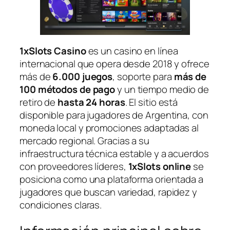
1xSlots Casino
es un casino en línea
internacional que opera desde 2018 y ofrece
más de
6.000 juegos
, soporte para
más de
100 métodos de pago
y un tiempo medio de
retiro de
hasta 24 horas
. El sitio está
disponible para jugadores de Argentina, con
moneda local y promociones adaptadas al
mercado regional. Gracias a su
infraestructura técnica estable y a acuerdos
con proveedores líderes,
1xSlots online
se
posiciona como una plataforma orientada a
jugadores que buscan variedad, rapidez y
condiciones claras.