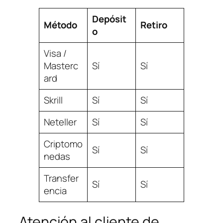
Depósit
Método
Retiro
o
Visa /
Masterc
Sí
Sí
ard
Skrill
Sí
Sí
Neteller
Sí
Sí
Criptomo
Sí
Sí
nedas
Transfer
Sí
Sí
encia
Atención al cliente de