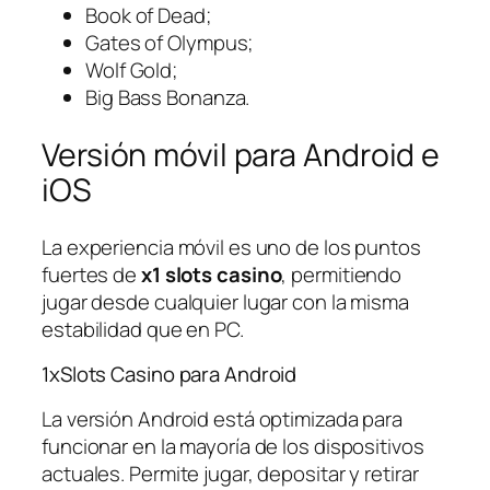
Book of Dead;
Gates of Olympus;
Wolf Gold;
Big Bass Bonanza.
Versión móvil para Android e
iOS
La experiencia móvil es uno de los puntos
fuertes de
x1 slots casino
, permitiendo
jugar desde cualquier lugar con la misma
estabilidad que en PC.
1xSlots Casino para Android
La versión Android está optimizada para
funcionar en la mayoría de los dispositivos
actuales. Permite jugar, depositar y retirar