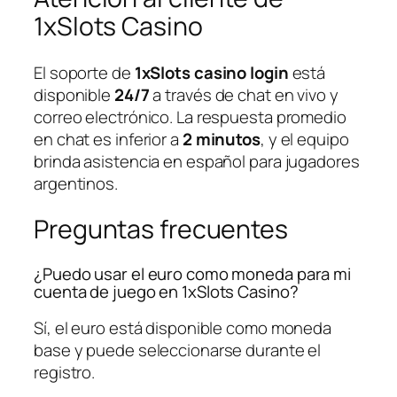
1xSlots Casino
El soporte de
1xSlots casino login
está
disponible
24/7
a través de chat en vivo y
correo electrónico. La respuesta promedio
en chat es inferior a
2 minutos
, y el equipo
brinda asistencia en español para jugadores
argentinos.
Preguntas frecuentes
¿Puedo usar el euro como moneda para mi
cuenta de juego en 1xSlots Casino?
Sí, el euro está disponible como moneda
base y puede seleccionarse durante el
registro.