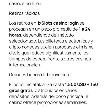
casinos en línea.
Retiros rápidos
Los retiros en
1xSlots casino login
se
procesan en un plazo promedio de
1 a 24
horas
, dependiendo del método
seleccionado. Las billeteras electrónicas y
criptomonedas suelen aprobarse el mismo
día, lo que reduce significativamente los
tiempos de espera frente a otros casinos
internacionales.
Grandes bonos de bienvenida
El bono inicial alcanza hasta
1.500 USD + 150
giros gratis
, distribuidos en varios
depósitos. Además del bono principal, el
casino ofrece promociones semanales,