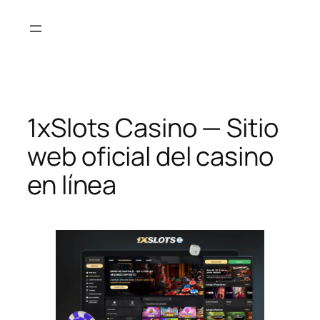
Skip
to
content
1xSlots Casino — Sitio
web oficial del casino
en línea