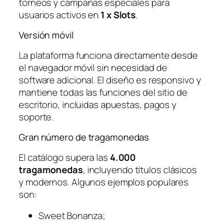
torneos y campañas especiales para
usuarios activos en
1 x Slots
.
Versión móvil
La plataforma funciona directamente desde
el navegador móvil sin necesidad de
software adicional. El diseño es responsivo y
mantiene todas las funciones del sitio de
escritorio, incluidas apuestas, pagos y
soporte.
Gran número de tragamonedas
El catálogo supera las
4.000
tragamonedas
, incluyendo títulos clásicos
y modernos. Algunos ejemplos populares
son:
Sweet Bonanza;