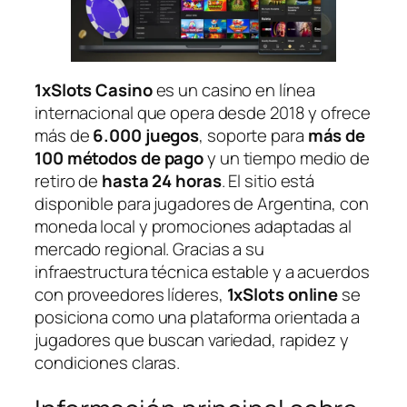
1xSlots Casino
es un casino en línea
internacional que opera desde 2018 y ofrece
más de
6.000 juegos
, soporte para
más de
100 métodos de pago
y un tiempo medio de
retiro de
hasta 24 horas
. El sitio está
disponible para jugadores de Argentina, con
moneda local y promociones adaptadas al
mercado regional. Gracias a su
infraestructura técnica estable y a acuerdos
con proveedores líderes,
1xSlots online
se
posiciona como una plataforma orientada a
jugadores que buscan variedad, rapidez y
condiciones claras.