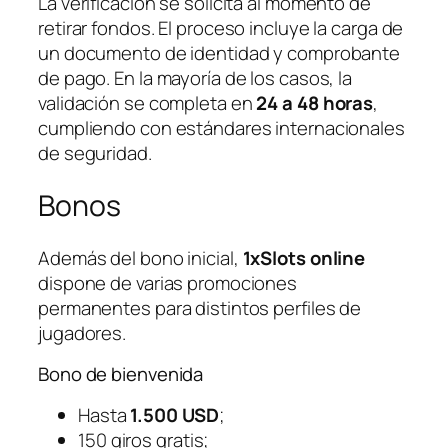
La verificación se solicita al momento de
retirar fondos. El proceso incluye la carga de
un documento de identidad y comprobante
de pago. En la mayoría de los casos, la
validación se completa en
24 a 48 horas
,
cumpliendo con estándares internacionales
de seguridad.
Bonos
Además del bono inicial,
1xSlots online
dispone de varias promociones
permanentes para distintos perfiles de
jugadores.
Bono de bienvenida
Hasta
1.500 USD
;
150 giros gratis;