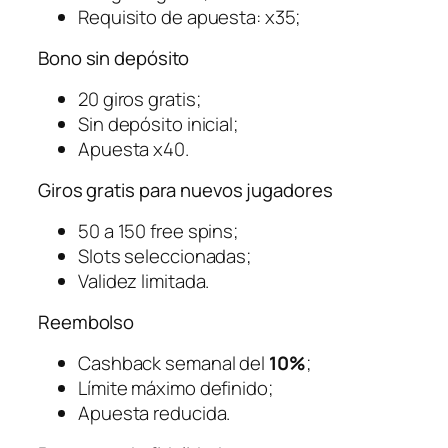
Requisito de apuesta: x35;
Bono sin depósito
20 giros gratis;
Sin depósito inicial;
Apuesta x40.
Giros gratis para nuevos jugadores
50 a 150 free spins;
Slots seleccionadas;
Validez limitada.
Reembolso
Cashback semanal del
10%
;
Límite máximo definido;
Apuesta reducida.