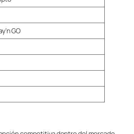
ay’n GO
opción competitiva dentro del mercado