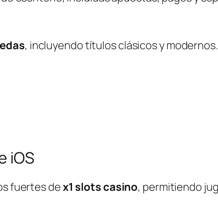
nedas
, incluyendo títulos clásicos y moderno
e iOS
os fuertes de
x1 slots casino
, permitiendo ju