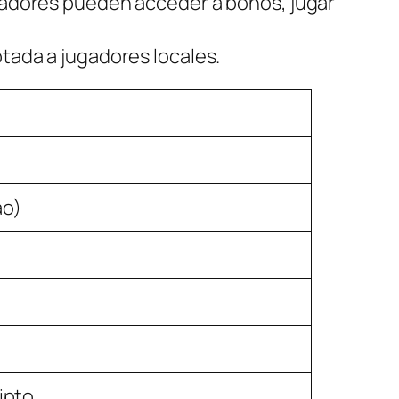
gadores pueden acceder a bonos, jugar
tada a jugadores locales.
ao)
ripto