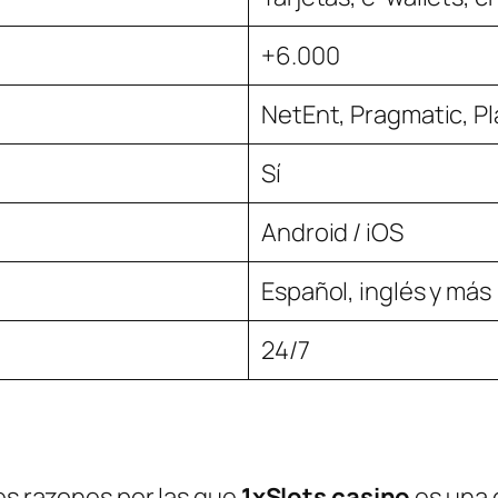
+6.000
NetEnt, Pragmatic, Pl
Sí
Android / iOS
Español, inglés y más
24/7
o
les razones por las que
1xSlots casino
es una 