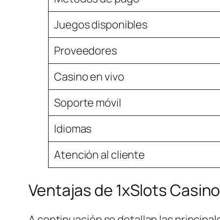
Juegos disponibles
Proveedores
Casino en vivo
Soporte móvil
Idiomas
Atención al cliente
Ventajas de 1xSlots Casin
A continuación se detallan las principa