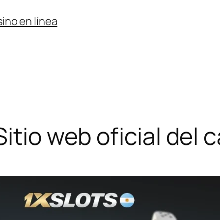
sino en línea
itio web oficial del 