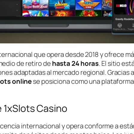
nternacional que opera desde 2018 y ofrece m
edio de retiro de
hasta 24 horas
. El sitio e
nes adaptadas al mercado regional. Gracias a 
lots online
se posiciona como una plataforma
e 1xSlots Casino
licencia internacional y opera conforme a est