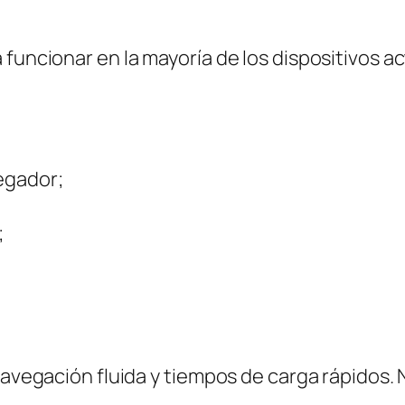
funcionar en la mayoría de los dispositivos act
vegador;
;
 navegación fluida y tiempos de carga rápidos.