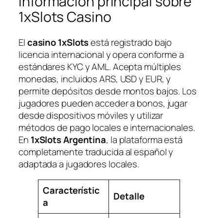
Información principal sobre
1xSlots Casino
El
casino 1xSlots
está registrado bajo
licencia internacional y opera conforme a
estándares KYC y AML. Acepta múltiples
monedas, incluidos ARS, USD y EUR, y
permite depósitos desde montos bajos. Los
jugadores pueden acceder a bonos, jugar
desde dispositivos móviles y utilizar
métodos de pago locales e internacionales.
En
1xSlots Argentina
, la plataforma está
completamente traducida al español y
adaptada a jugadores locales.
Característic
Detalle
a