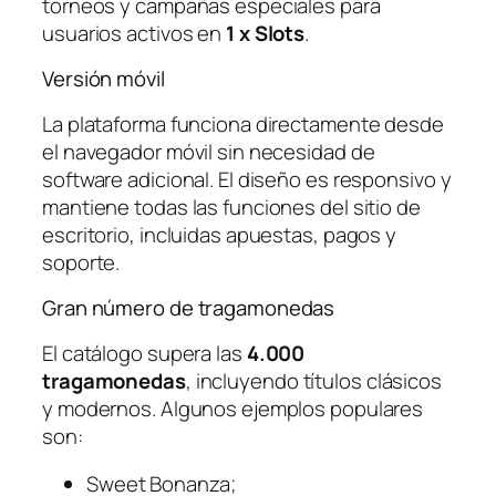
torneos y campañas especiales para
usuarios activos en
1 x Slots
.
Versión móvil
La plataforma funciona directamente desde
el navegador móvil sin necesidad de
software adicional. El diseño es responsivo y
mantiene todas las funciones del sitio de
escritorio, incluidas apuestas, pagos y
soporte.
Gran número de tragamonedas
El catálogo supera las
4.000
tragamonedas
, incluyendo títulos clásicos
y modernos. Algunos ejemplos populares
son:
Sweet Bonanza;