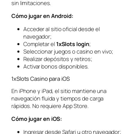
sin limitaciones.
Cómo jugar en Android:
Acceder al sitio oficial desde el
navegador;
Completar el
1xSlots login
;
Seleccionar juegos o casino en vivo;
Realizar depósitos y retiros;
Activar bonos disponibles.
1xSlots Casino para iOS
En iPhone y iPad, el sitio mantiene una
navegación fluida y tiempos de carga
rápidos. No requiere App Store.
Cómo jugar en iOS:
Ingresar desde Safari u otro navegador;