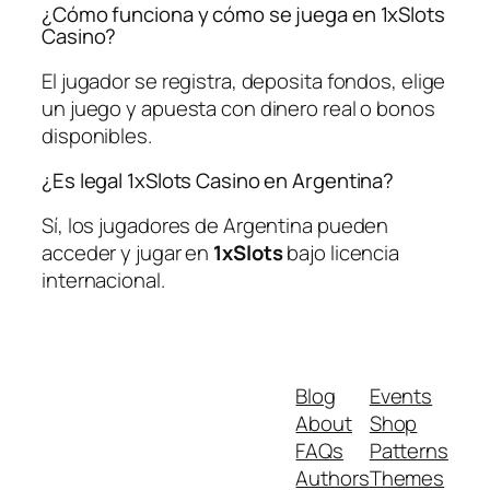
¿Cómo funciona y cómo se juega en 1xSlots
Casino?
El jugador se registra, deposita fondos, elige
un juego y apuesta con dinero real o bonos
disponibles.
¿Es legal 1xSlots Casino en Argentina?
Sí, los jugadores de Argentina pueden
acceder y jugar en
1xSlots
bajo licencia
internacional.
Blog
Events
About
Shop
FAQs
Patterns
Authors
Themes