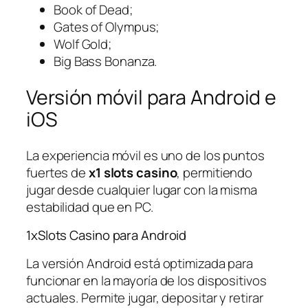
Book of Dead;
Gates of Olympus;
Wolf Gold;
Big Bass Bonanza.
Versión móvil para Android e
iOS
La experiencia móvil es uno de los puntos
fuertes de
x1 slots casino
, permitiendo
jugar desde cualquier lugar con la misma
estabilidad que en PC.
1xSlots Casino para Android
La versión Android está optimizada para
funcionar en la mayoría de los dispositivos
actuales. Permite jugar, depositar y retirar