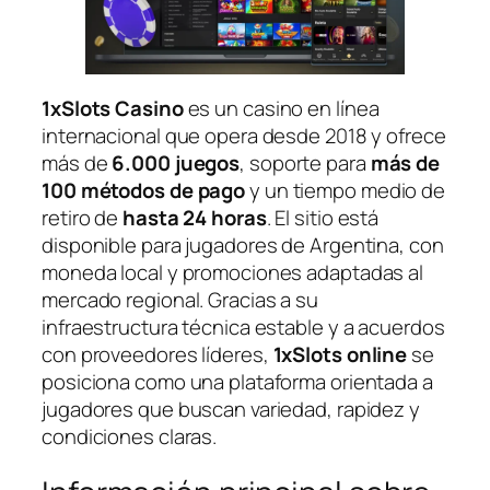
1xSlots Casino
es un casino en línea
internacional que opera desde 2018 y ofrece
más de
6.000 juegos
, soporte para
más de
100 métodos de pago
y un tiempo medio de
retiro de
hasta 24 horas
. El sitio está
disponible para jugadores de Argentina, con
moneda local y promociones adaptadas al
mercado regional. Gracias a su
infraestructura técnica estable y a acuerdos
con proveedores líderes,
1xSlots online
se
posiciona como una plataforma orientada a
jugadores que buscan variedad, rapidez y
condiciones claras.