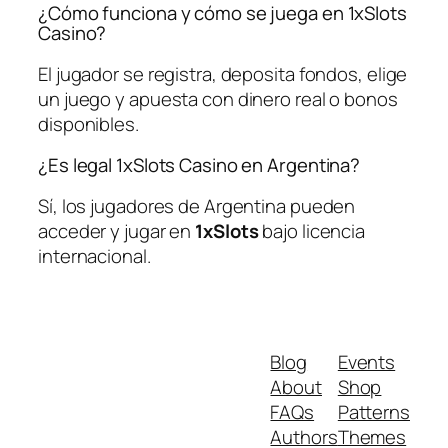
¿Cómo funciona y cómo se juega en 1xSlots
Casino?
El jugador se registra, deposita fondos, elige
un juego y apuesta con dinero real o bonos
disponibles.
¿Es legal 1xSlots Casino en Argentina?
Sí, los jugadores de Argentina pueden
acceder y jugar en
1xSlots
bajo licencia
internacional.
Blog
Events
About
Shop
FAQs
Patterns
Authors
Themes