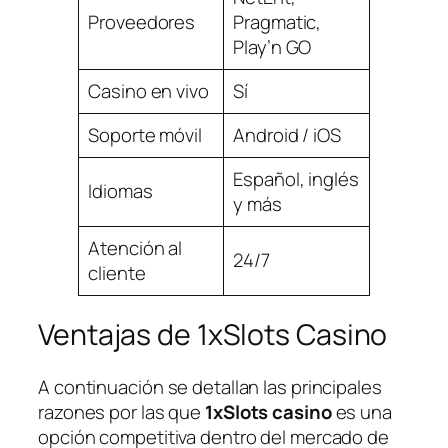
Proveedores
Pragmatic,
Play’n GO
Casino en vivo
Sí
Soporte móvil
Android / iOS
Español, inglés
Idiomas
y más
Atención al
24/7
cliente
Ventajas de 1xSlots Casino
A continuación se detallan las principales
razones por las que
1xSlots casino
es una
opción competitiva dentro del mercado de