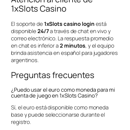
1xSlots Casino
El soporte de
1xSlots casino login
está
disponible
24/7
a través de chat en vivo y
correo electrónico. La respuesta promedio
en chat es inferior a
2 minutos
, y el equipo
brinda asistencia en español para jugadores
argentinos.
Preguntas frecuentes
¿Puedo usar el euro como moneda para mi
cuenta de juego en 1xSlots Casino?
Sí, el euro está disponible como moneda
base y puede seleccionarse durante el
registro.