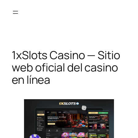
Skip
to
content
1xSlots Casino — Sitio
web oficial del casino
en línea