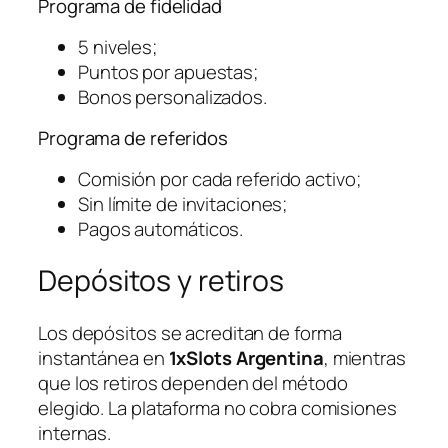
Programa de fidelidad
5 niveles;
Puntos por apuestas;
Bonos personalizados.
Programa de referidos
Comisión por cada referido activo;
Sin límite de invitaciones;
Pagos automáticos.
Depósitos y retiros
Los depósitos se acreditan de forma
instantánea en
1xSlots Argentina
, mientras
que los retiros dependen del método
elegido. La plataforma no cobra comisiones
internas.