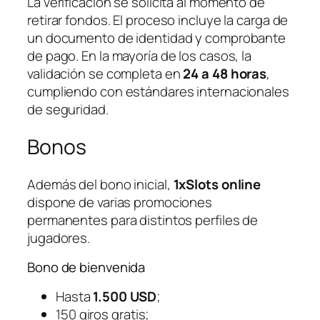
La verificación se solicita al momento de
retirar fondos. El proceso incluye la carga de
un documento de identidad y comprobante
de pago. En la mayoría de los casos, la
validación se completa en
24 a 48 horas
,
cumpliendo con estándares internacionales
de seguridad.
Bonos
Además del bono inicial,
1xSlots online
dispone de varias promociones
permanentes para distintos perfiles de
jugadores.
Bono de bienvenida
Hasta
1.500 USD
;
150 giros gratis;