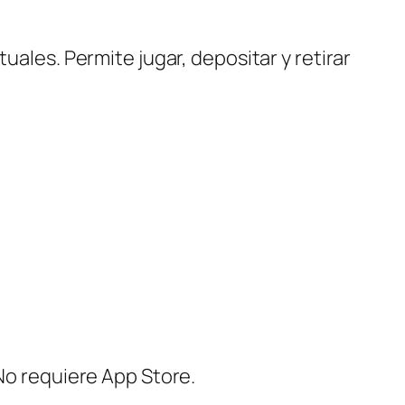
uales. Permite jugar, depositar y retirar
 No requiere App Store.