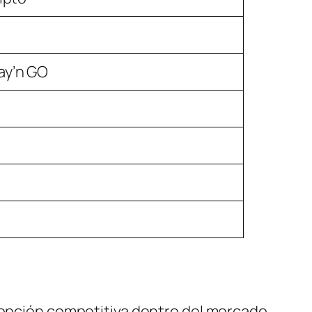
ay’n GO
opción competitiva dentro del mercado