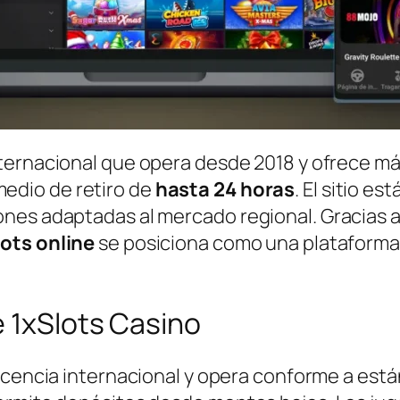
nternacional que opera desde 2018 y ofrece m
edio de retiro de
hasta 24 horas
. El sitio e
nes adaptadas al mercado regional. Gracias a 
lots online
se posiciona como una plataforma
e 1xSlots Casino
licencia internacional y opera conforme a est