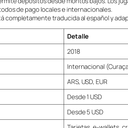
permite depósitos desde montos bajos. Los ju
étodos de pago locales e internacionales.
stá completamente traducida al español y adap
Detalle
2018
Internacional (Curaç
ARS, USD, EUR
Desde 1 USD
Desde 5 USD
Tarjetas, e-wallets, c