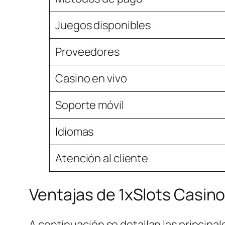
Juegos disponibles
Proveedores
Casino en vivo
Soporte móvil
Idiomas
Atención al cliente
Ventajas de 1xSlots Casin
A continuación se detallan las principa