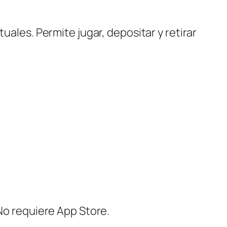
uales. Permite jugar, depositar y retirar
 No requiere App Store.