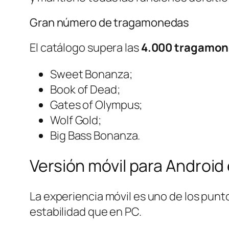
Gran número de tragamonedas
El catálogo supera las
4.000 tragamo
Sweet Bonanza;
Book of Dead;
Gates of Olympus;
Wolf Gold;
Big Bass Bonanza.
Versión móvil para Android 
La experiencia móvil es uno de los punt
estabilidad que en PC.