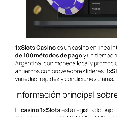
1xSlots Casino
es un casino en línea i
de 100 métodos de pago
y un tiempo m
Argentina, con moneda local y promocio
acuerdos con proveedores líderes,
1xS
variedad, rapidez y condiciones claras.
Información principal sobr
El
casino 1xSlots
está registrado bajo 