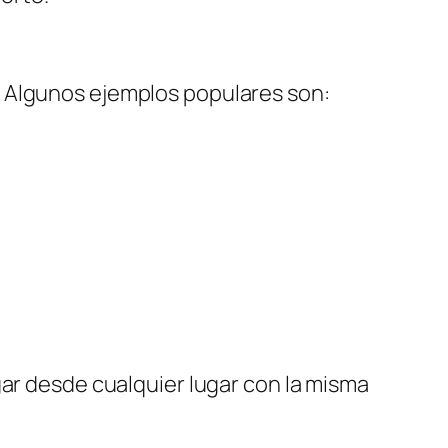
s. Algunos ejemplos populares son:
gar desde cualquier lugar con la misma