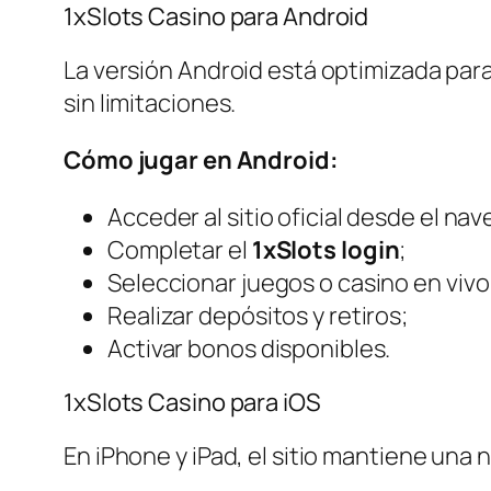
1xSlots Casino para Android
La versión Android está optimizada para 
sin limitaciones.
Cómo jugar en Android:
Acceder al sitio oficial desde el na
Completar el
1xSlots login
;
Seleccionar juegos o casino en vivo
Realizar depósitos y retiros;
Activar bonos disponibles.
1xSlots Casino para iOS
En iPhone y iPad, el sitio mantiene una